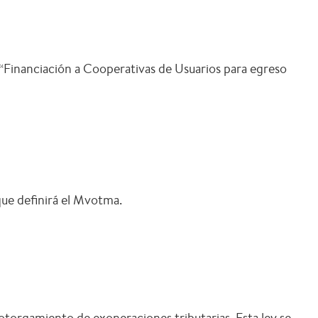
“Financiación a Cooperativas de Usuarios para egreso
ue definirá el Mvotma.
 otorgamiento de exoneraciones tributarias. Esta ley se