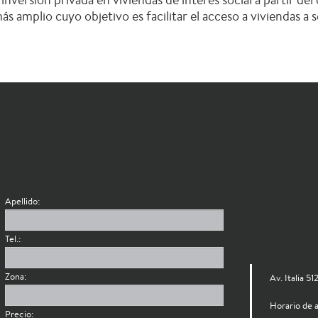
amplio cuyo objetivo es facilitar el acceso a viviendas a s
O
Apellido:
Tel.:
Zona:
Av. Italia 5
Horario de a
Precio: