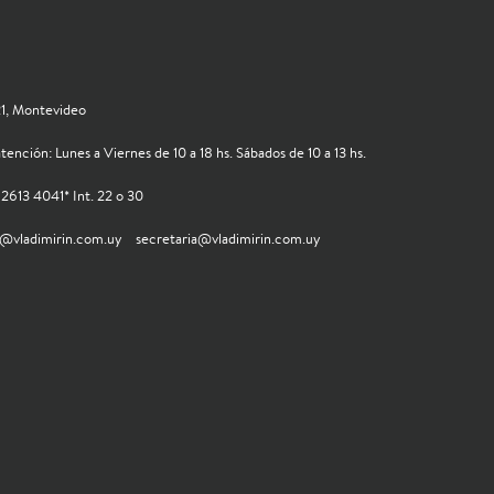
121, Montevideo
tención: Lunes a Viernes de 10 a 18 hs. Sábados de 10 a 13 hs.
2613 4041* Int. 22 o 30
s@vladimirin.com.uy
secretaria@vladimirin.com.uy